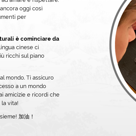
e ancora oggi così
umenti per
turali
è cominciare da
ingua cinese ci
ù ricchi sul piano
 al mondo. Ti assicuro
ccesso a un mondo
i amicizie e ricordi che
la vita!
 insieme! 加油！