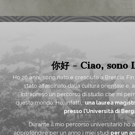
你好 - Ciao, sono 
Ho 26 anni, sono nato e cresciuto a Brescia. F
stato affascinato dalla cultura orientale e,
intrapreso un percorso di studio che mi per
questo mondo. Ho, infatti,
una laurea magistr
presso l’Università di Ber
Durante il mio percorso universitario ho a
approfondire per un anno i miei studi
per un an