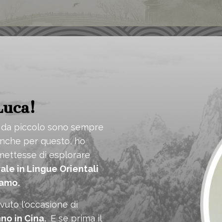
Luca!
in da piccolo sono sempre
 anche per questo, ho
mettesse di esplorare
ale in Lingue Orientali
gamo.
vuto l'occasione di
no in Cina.
E se prima il