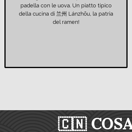
padella con le uova. Un piatto tipico
della cucina di 兰州 Lánzhōu, la patria
del ramen!
🇨🇳 COS