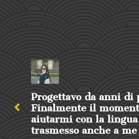
r la Cina, è sempre stato il 
to ma prima ho chiesto a Luc
to ho notato una grande pass
opo lezione!