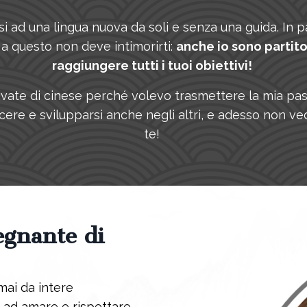
d una lingua nuova da soli e senza una guida. In par
Ma questo non deve intimorirti:
anche io sono partit
raggiungere tutti i tuoi obiettivi!
private di cinese perché volevo trasmettere la mia pas
ere e svilupparsi anche negli altri, e adesso non ve
te!
egnante di
rmai da intere
 ad amare e rispettare.