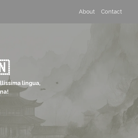
About
Contact
🇳
llissima lingua,
ina!