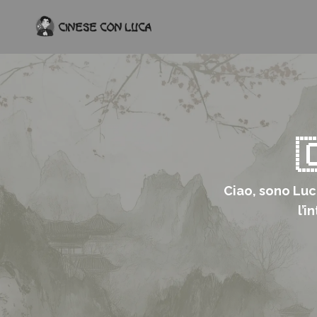

Ciao, sono Luca
l’i