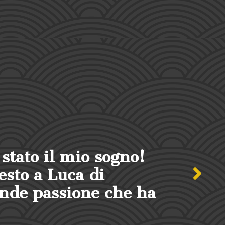
glior investimento di sempre
 ho continuato per desiderio 
pporto!"
o