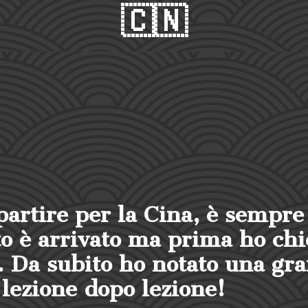
🇨🇳
mio sogno!
"Mi
a di
poi
ione che ha
su
- Paol